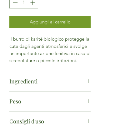
Aggiungi al carrello
Il burro di karitè biologico protegge la
cute dagli agenti atmosferici e svolge
un'importante azione lenitiva in caso di
screpolature o piccole irritazioni.
Ingredienti
Butyrospermum Parkii Butter* (*da
Peso
agricoltura biologica)
50ml
Consigli d'uso
Scaldate il burro tra le mani e