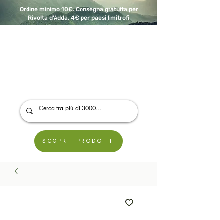
Ordine minimo 10€. Consegna gratuita per
Rivolta d'Adda, 4€ per paesi limitrofi
A Modo Bio - Rivolta d'Adda
Prodotti biologici, vegani e senza glutine
SCOPRI I PRODOTTI