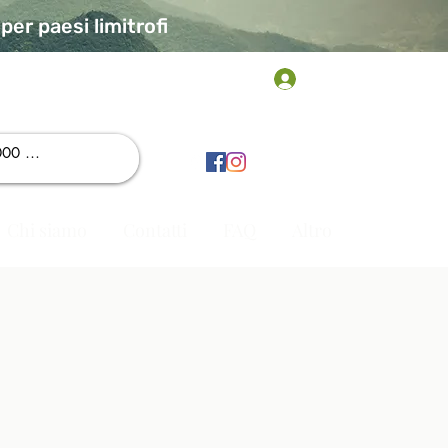
er paesi limitrofi
Accedi
Chi siamo
Contatti
FAQ
Altro