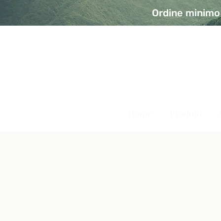
Ordine minimo 
A Modo Bio - Rivolta d'Ad
Prodotti biologici, vegani e senza glutine
Home
Prodotti