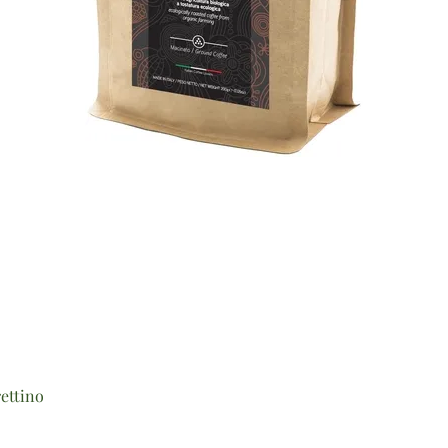
Vista rapida
ettino