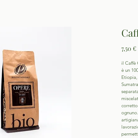
Caf
7,50 €
il Caffè
è un 10
Etiopia
Sumatra.
separat
miscelat
corretto
ognuno.
artigia
lavoraz
permette