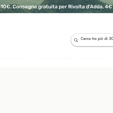
10€. Consegna gratuita per Rivolta d'Adda, 4€ p
da
Buono regalo
Annulla un ordine
Bomboniere