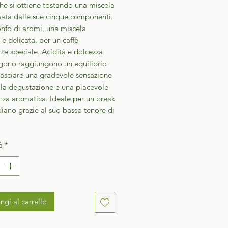
he si ottiene tostando una miscela
mata dalle sue cinque componenti.
onfo di aromi, una miscela
a e delicata, per un caffè
e speciale. Acidità e dolcezza
gono raggiungono un equilibrio
lasciare una gradevole sensazione
 la degustazione e una piacevole
nza aromatica. Ideale per un break
iano grazie al suo basso tenore di
.
à
*
ngi al carrello