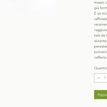
mezzo c
già for
È un tri
raffinat
verament
raggiun
tale da 
durante
persiste
pomerid
caffeina
Quantit
Aggiu