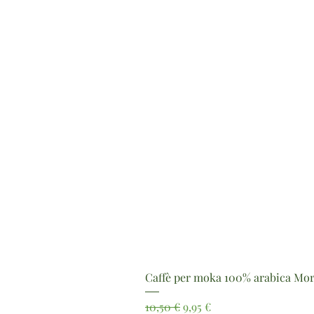
Caffè per moka 100% arabica Mor
Prezzo regolare
Prezzo scontato
10,50 €
9,95 €