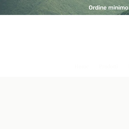
Ordine minimo 
A Modo Bio - Rivolta d'Ad
Prodotti biologici, vegani e senza glutine
Home
Prodotti