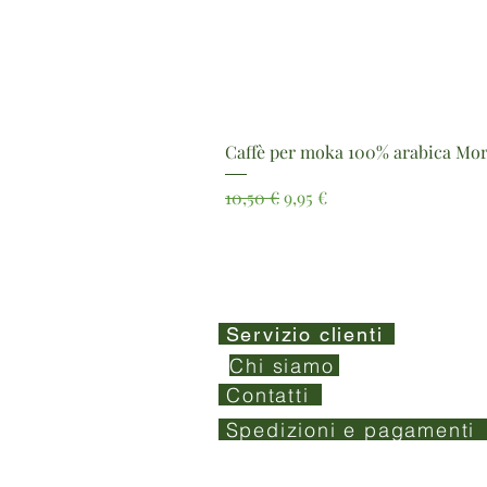
Caffè per moka 100% arabica Mor
Prezzo regolare
Prezzo scontato
10,50 €
9,95 €
Servizio clienti
Chi siamo
Contatti
Spedizioni e pagamenti