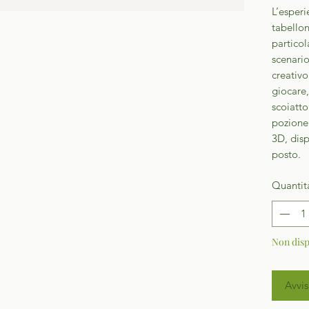
L’esperi
tabello
particol
scenario
creativo
giocare,
scoiatto
pozione 
3D, disp
posto.
Quantit
Non disp
Avvis