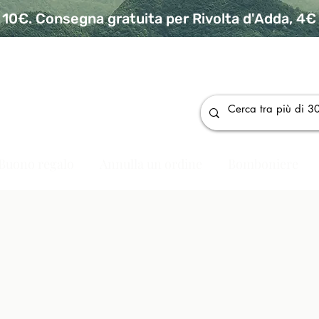
10€. Consegna gratuita per Rivolta d'Adda, 4€ p
da
Buono regalo
Annulla un ordine
Bomboniere