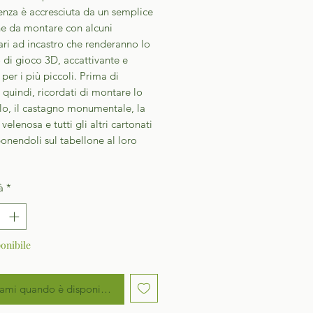
enza è accresciuta da un semplice
ne da montare con alcuni
ari ad incastro che renderanno lo
 di gioco 3D, accattivante e
 per i più piccoli. Prima di
 quindi, ricordati di montare lo
lo, il castagno monumentale, la
velenosa e tutti gli altri cartonati
onendoli sul tabellone al loro
à
*
onibile
ami quando è disponibile