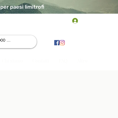
er paesi limitrofi
Accedi
Chi siamo
Contatti
FAQ
Altro