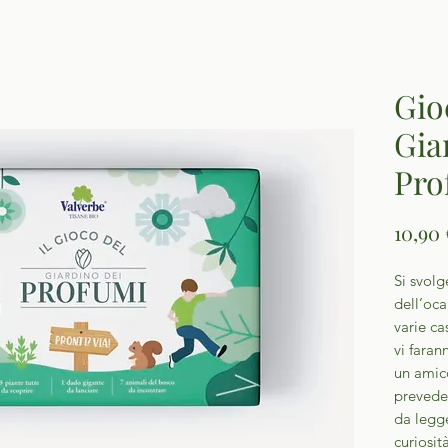
Gioc
Gia
Pro
10,90 
Si svolg
dell’oca
varie ca
vi faran
un amico
prevede
da legg
curiosit