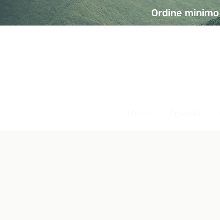
Ordine minimo 
A Modo Bio - Rivolta d'Ad
Prodotti biologici, vegani e senza glutine
Home
Prodotti