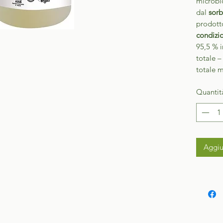
microbi
dal
sorb
prodotto
condizio
95,5 % i
totale –
totale 
Quantit
Aggiu