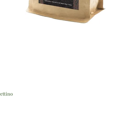
Vista rapida
ettino