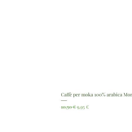
Caffè per moka 100% arabica Mor
Prezzo regolare
Prezzo scontato
10,50 €
9,95 €