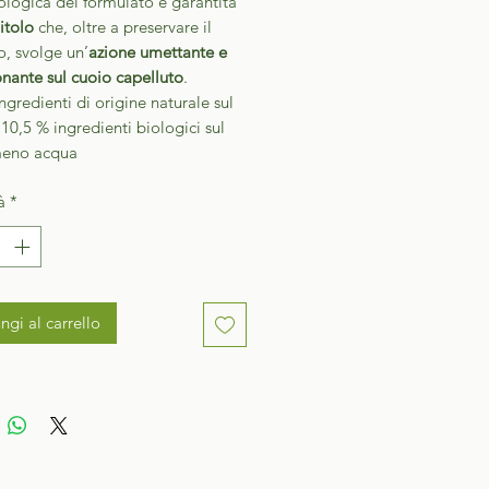
ologica del formulato è garantita
itolo
che, oltre a preservare il
, svolge un’
azione umettante
e
nante sul cuoio capelluto
.
ngredienti di origine naturale sul
 10,5 % ingredienti biologici sul
meno acqua
à
*
ngi al carrello