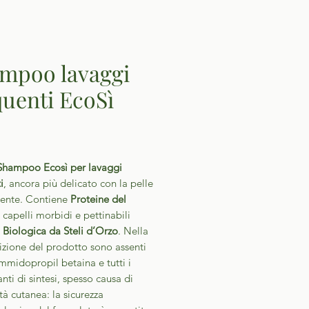
mpoo lavaggi
quenti EcoSì
Prezzo
Shampoo Ecosì per lavaggi
i
, ancora più delicato con la pelle
iente. Contiene
Proteine del
 capelli morbidi e pettinabili
Biologica da Steli d’Orzo
. Nella
zione del prodotto sono assenti
ammidopropil betaina e tutti i
nti di sintesi, spesso causa di
ità cutanea: la sicurezza