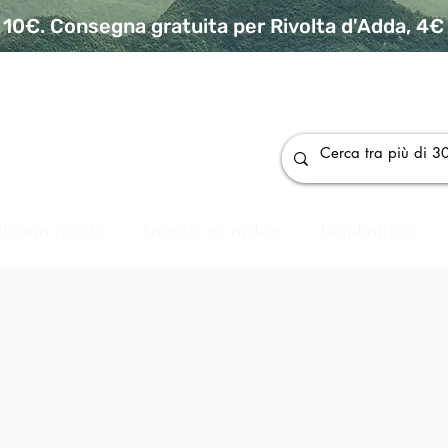
10€. Consegna gratuita per Rivolta d'Adda, 4€ p
da
Buono regalo
Annulla un ordine
Bomboniere