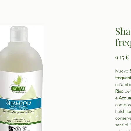
Sha
fre
9,15 €
Nuovo
frequent
e l’amb
Riso
per
e
Acqua 
composi
l’alchil
conserva
sensibil