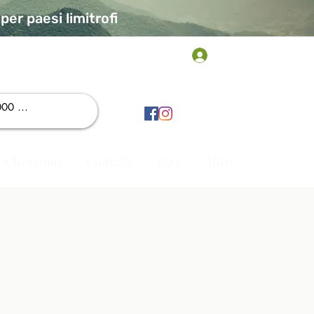
er paesi limitrofi
Accedi
Chi siamo
Contatti
FAQ
Altro