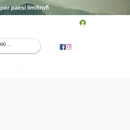
er paesi limitrofi
Accedi
Chi siamo
Contatti
FAQ
Altro