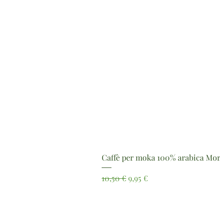
Caffè per moka 100% arabica Mor
Prezzo regolare
Prezzo scontato
10,50 €
9,95 €