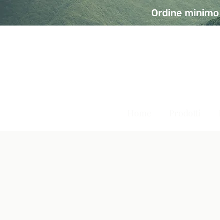
Ordine minimo 
A Modo Bio - Rivolta d'Ad
Prodotti biologici, vegani e senza glutine
Home
Prodotti