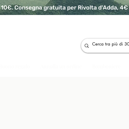
10€. Consegna gratuita per Rivolta d'Adda, 4€ p
da
Buono regalo
Annulla un ordine
Bomboniere