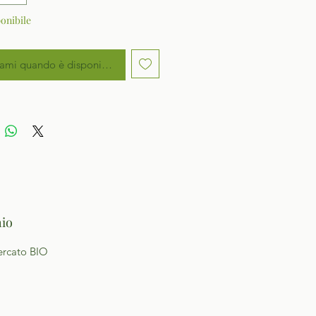
onibile
ami quando è disponibile
io
ercato BIO