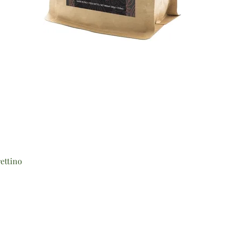
Vista rapida
ettino