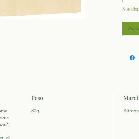
Non disp
Avvis
Peso
March
roma
80g
Altrom
ezie:
zie*;
tti di