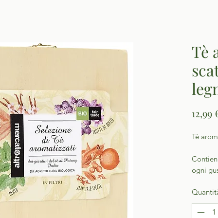
Tè 
sca
leg
12,99 
Tè aroma
Contiene
ogni gu
Quantit