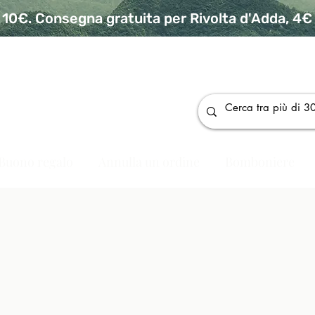
10€. Consegna gratuita per Rivolta d'Adda, 4€ p
da
Buono regalo
Annulla un ordine
Bomboniere