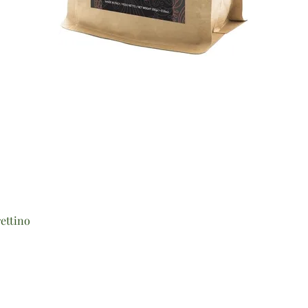
Vista rapida
ettino