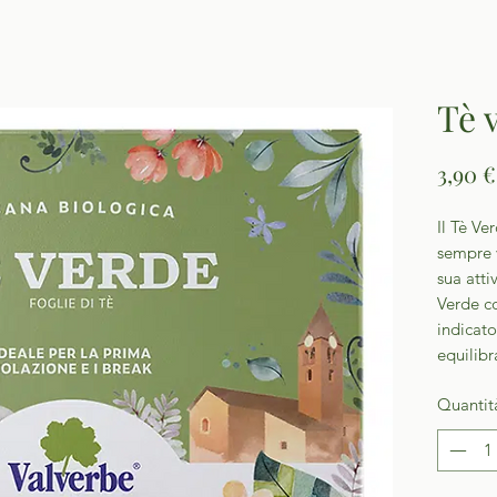
Tè 
3,90 €
Il Tè Ve
sempre 
sua atti
Verde co
indicat
equilibr
Quantit