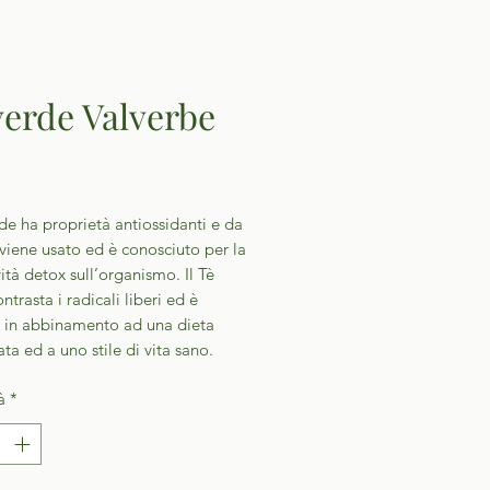
verde Valverbe
Prezzo
rde ha proprietà antiossidanti e da
viene usato ed è conosciuto per la
vità detox sull’organismo. Il Tè
ntrasta i radicali liberi ed è
o in abbinamento ad una dieta
ata ed a uno stile di vita sano.
à
*