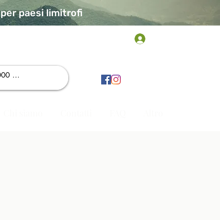
er paesi limitrofi
Accedi
Chi siamo
Contatti
FAQ
Altro