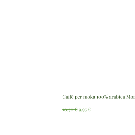
Caffè per moka 100% arabica Mor
Prezzo regolare
Prezzo scontato
10,50 €
9,95 €