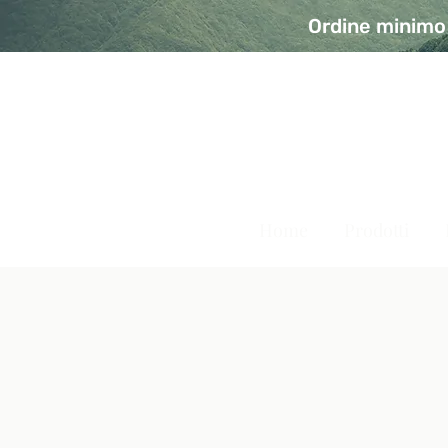
Ordine minimo 
A Modo Bio - Rivolta d'Ad
Prodotti biologici, vegani e senza glutine
Home
Prodotti