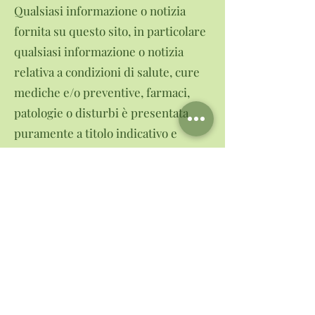
Qualsiasi informazione o notizia
fornita su questo sito, in particolare
qualsiasi informazione o notizia
relativa a condizioni di salute, cure
mediche e/o preventive, farmaci,
patologie o disturbi è presentata
puramente a titolo indicativo e
generale e con l’esclusivo obiettivo
informativo per orientare l’utente ad
una scelta corretta e consapevole.
Le informazioni presenti sul sito
sono la fedele riproduzione di
quanto comunicato dai
fornitori/distributori del prodotto e
non devono in alcun modo sostituire