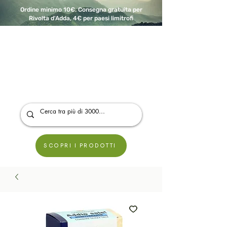
Ordine minimo 10€. Consegna gratuita per
Rivolta d'Adda, 4€ per paesi limitrofi
A Modo Bio - Rivolta d'Adda
Prodotti biologici, vegani e senza glutine
SCOPRI I PRODOTTI