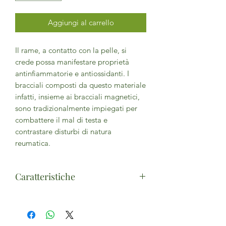
Aggiungi al carrello
Il rame, a contatto con la pelle, si
crede possa manifestare proprietà
antinfiammatorie e antiossidanti. I
bracciali composti da questo materiale
infatti, insieme ai bracciali magnetici,
sono tradizionalmente impiegati per
combattere il mal di testa e
contrastare disturbi di natura
reumatica.
Caratteristiche
Braccialetto in rame a treccia e
metallo con 2 magneti
Realizzato a mano in India