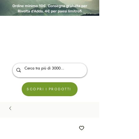
Ordine minimo 10€. Consegna gratuita per
Rivolta d'Adda, 4€ per paesi limitrofi
A Modo Bio - Rivolta d'Adda
Prodotti biologici, vegani e senza glutine
SCOPRI I PRODOTTI