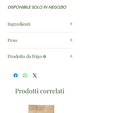
DISPONIBILE SOLO IN NEGOZIO
Ingredienti
Panna pastorizzata delattosata*,
Peso
fermenti lattici. (*da agricoltura
biologica)
125g
Prodotto da frigo ❄️
Il prodotto è disponibile solo in
negozio
Prodotti correlati