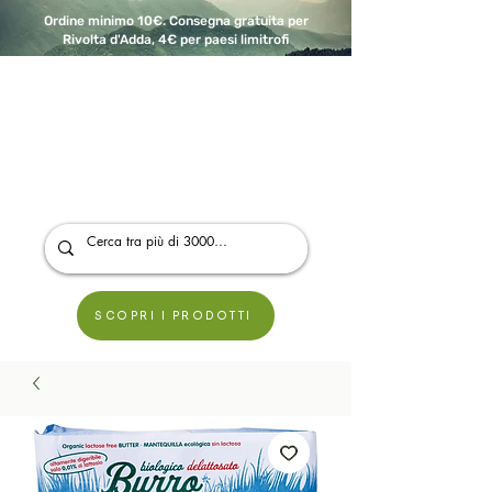
Ordine minimo 10€. Consegna gratuita per
Rivolta d'Adda, 4€ per paesi limitrofi
A Modo Bio - Rivolta d'Adda
Prodotti biologici, vegani e senza glutine
SCOPRI I PRODOTTI