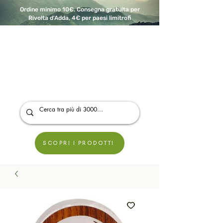
Ordine minimo 10€. Consegna gratuita per
Rivolta d'Adda, 4€ per paesi limitrofi
A Modo Bio - Rivolta d'Adda
Prodotti biologici, vegani e senza glutine
SCOPRI I PRODOTTI