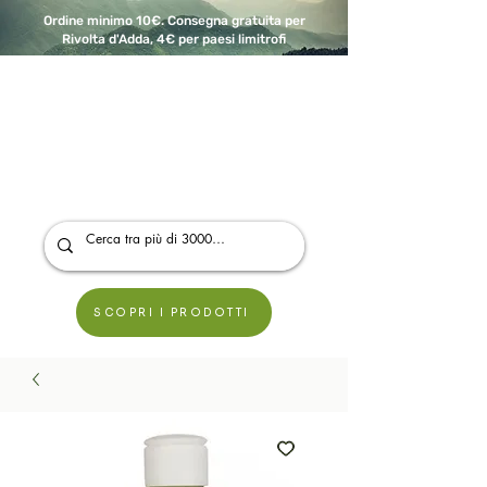
Ordine minimo 10€. Consegna gratuita per
Rivolta d'Adda, 4€ per paesi limitrofi
A Modo Bio - Rivolta d'Adda
Prodotti biologici, vegani e senza glutine
SCOPRI I PRODOTTI