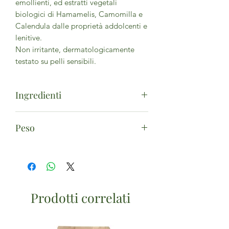
emollienti, ed estratti vegetali
biologici di Hamamelis, Camomilla e
Calendula dalle proprietà addolcenti e
lenitive.
Non irritante, dermatologicamente
testato su pelli sensibili.
Ingredienti
Aqua, Olea Europaea Fruit
Peso
Oil*, Chamomilla Recutita Flower
Water*, Hamamelis Virginiana
150ml
Water*, Glycerin, Butyrospermum
Parkii Butter*, Prunus Armeniaca
Kernel Oil*, Caprylic/Capric
Triglyceride, Ethylhexyl
Prodotti correlati
Stearate, Cetearyl Alcohol, Glyceryl
Stearate Citrate, Propanediol, Sodium
Pca, Calendula Officinalis