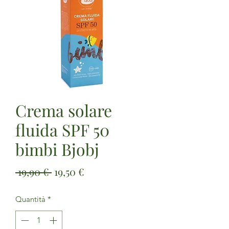
Crema solare
fluida SPF 50
bimbi Bjobj
Prezzo
Prezzo
 19,90 € 
19,50 €
regolare
scontato
Quantità
*