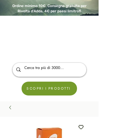
Ordine minimo 10€. Consegna gratuita per
Rivolta d'Adda, 4€ per paesi limitrofi
A Modo Bio - Rivolta d'Adda
Prodotti biologici, vegani e senza glutine
SCOPRI I PRODOTTI