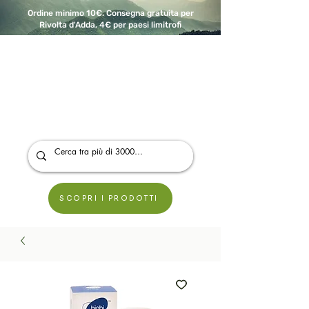
Ordine minimo 10€. Consegna gratuita per
Rivolta d'Adda, 4€ per paesi limitrofi
A Modo Bio - Rivolta d'Adda
Prodotti biologici, vegani e senza glutine
SCOPRI I PRODOTTI