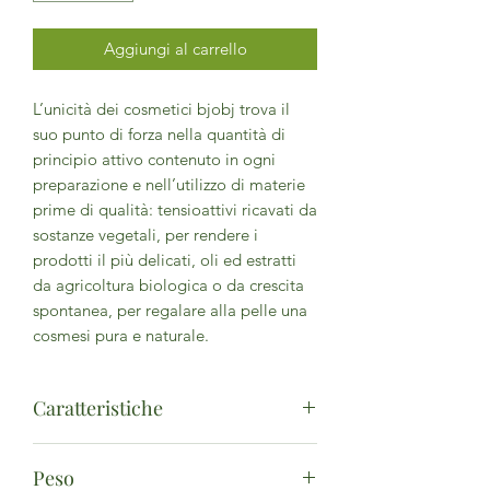
Aggiungi al carrello
L’unicità dei cosmetici bjobj trova il
suo punto di forza nella quantità di
principio attivo contenuto in ogni
preparazione e nell’utilizzo di materie
prime di qualità: tensioattivi ricavati da
sostanze vegetali, per rendere i
prodotti il più delicati, oli ed estratti
da agricoltura biologica o da crescita
spontanea, per regalare alla pelle una
cosmesi pura e naturale.
Caratteristiche
Aqua, cetearyl alcohol, caprylic/capric
Peso
triglyceride, sorbitan olivate, cetearyl