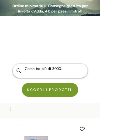
Ordine minimo 10€. Consegna gratuita per
Rivolta d'Adda, 4€ per paesi limitrofi
A Modo Bio - Rivolta d'Adda
Prodotti biologici, vegani e senza glutine
SCOPRI I PRODOTTI