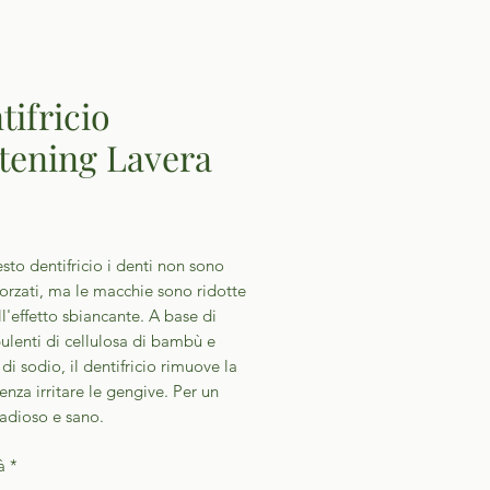
tifricio
tening Lavera
Prezzo
to dentifricio i denti non sono
forzati, ma le macchie sono ridotte
ll'effetto sbiancante. A base di
ulenti di cellulosa di bambù e
 di sodio, il dentifricio rimuove la
enza irritare le gengive. Per un
radioso e sano.
à
*