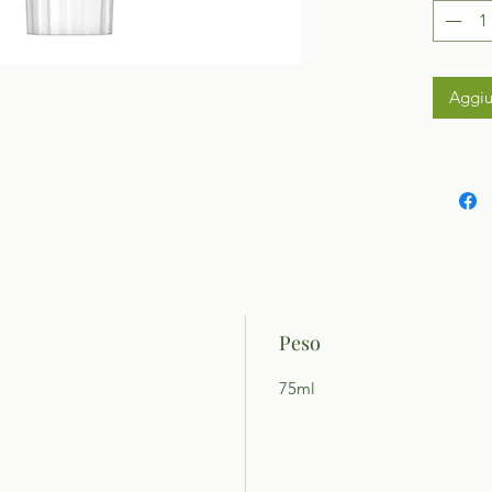
Aggiu
Peso
75ml