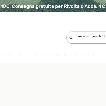
10€. Consegna gratuita per Rivolta d'Adda, 4€ p
da
Buono regalo
Annulla un ordine
Bomboniere