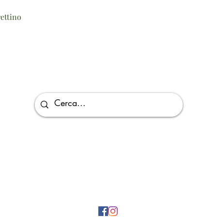
Vista rapida
ettino
Via Giuseppe Di Vittorio, 5/D, 26027 Rivolta D'adda CR, Italy