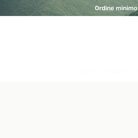
Ordine minimo 
A Modo Bio - Rivolta d'Ad
Prodotti biologici, vegani e senza glutine
Home
Prodotti