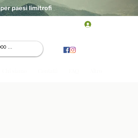
er paesi limitrofi
Accedi
Chi siamo
Contatti
FAQ
Altro