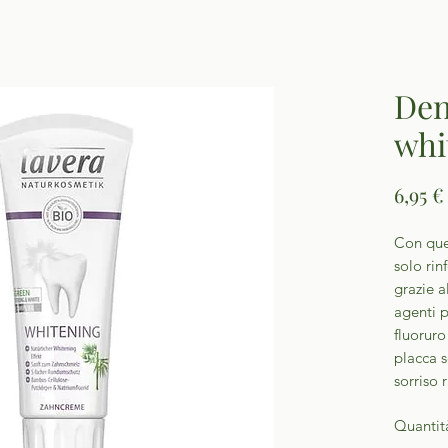
Den
whi
6,95 €
Con ques
solo rin
grazie a
agenti p
fluoruro
placca s
sorriso 
Quantit