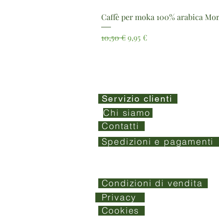
Caffè per moka 100% arabica Mor
Prezzo regolare
Prezzo scontato
10,50 €
9,95 €
Servizio clienti
Chi siamo
Contatti
Spedizioni e pagamenti
Condizioni di vendita
Privacy
Cookies