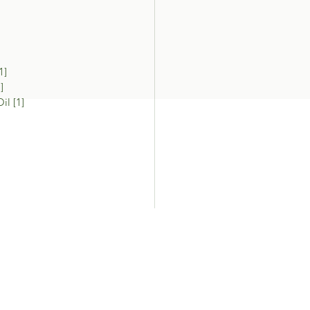
1]
]
il [1]