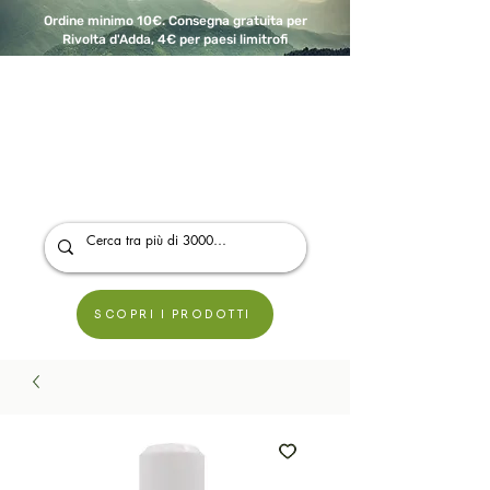
Ordine minimo 10€. Consegna gratuita per
Rivolta d'Adda, 4€ per paesi limitrofi
A Modo Bio - Rivolta d'Adda
Prodotti biologici, vegani e senza glutine
SCOPRI I PRODOTTI