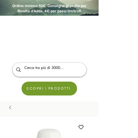
Ordine minimo 10€. Consegna gratuita per
Rivolta d'Adda, 4€ per paesi limitrofi
A Modo Bio - Rivolta d'Adda
Prodotti biologici, vegani e senza glutine
SCOPRI I PRODOTTI