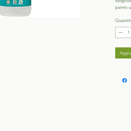
fungicid
panno us
Quantit
Aggiu