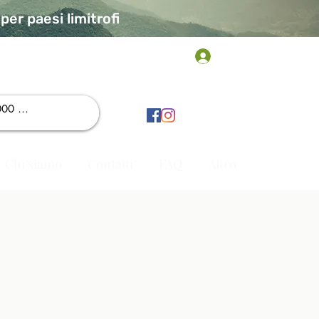
er paesi limitrofi
Accedi
Chi siamo
Contatti
FAQ
Altro