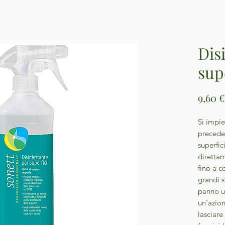
Dis
sup
9,60 €
Si impie
precede
superfic
direttam
fino a c
grandi s
panno us
un’azion
lasciare