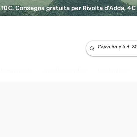
10€. Consegna gratuita per Rivolta d'Adda, 4€ p
da
Buono regalo
Annulla un ordine
Bomboniere