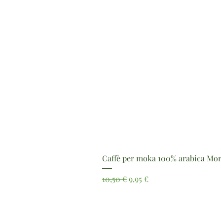
Caffè per moka 100% arabica Mor
Prezzo regolare
Prezzo scontato
10,50 €
9,95 €