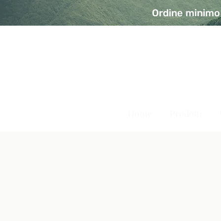
Ordine minimo 
A Modo Bio - Rivolta d'Ad
Prodotti biologici, vegani e senza glutine
Home
Prodotti