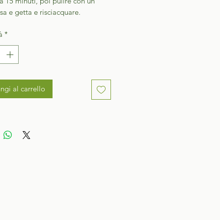
a 15 minuti, poi pulire con un
a e getta e risciacquare.
à
*
ngi al carrello