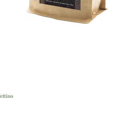
Vista rapida
ettino