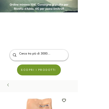
Ordine minimo 10€. Consegna gratuita per
Rivolta d'Adda, 4€ per paesi limitrofi
A Modo Bio - Rivolta d'Adda
Prodotti biologici, vegani e senza glutine
SCOPRI I PRODOTTI