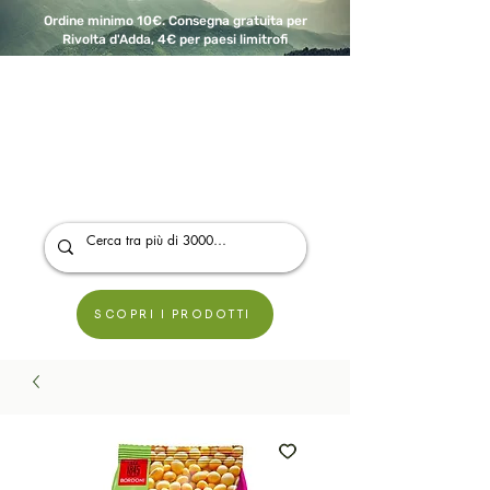
Ordine minimo 10€. Consegna gratuita per
Rivolta d'Adda, 4€ per paesi limitrofi
A Modo Bio - Rivolta d'Adda
Prodotti biologici, vegani e senza glutine
SCOPRI I PRODOTTI