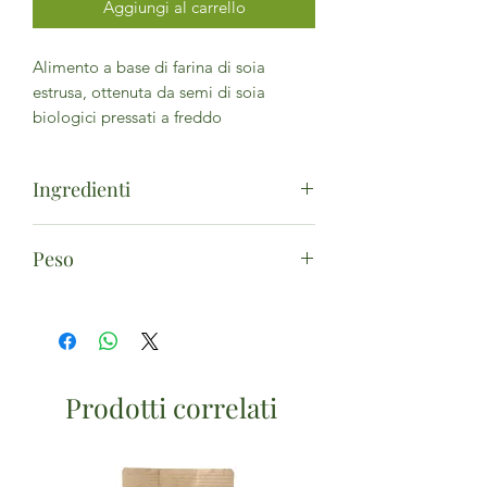
Aggiungi al carrello
Alimento a base di farina di soia
estrusa, ottenuta da semi di soia
biologici pressati a freddo
Ingredienti
Farina di
soia
* testurizzata. (*da
Peso
agricoltura biologica) - Può contenere
tracce di
glutine
.
180g
Prodotti correlati