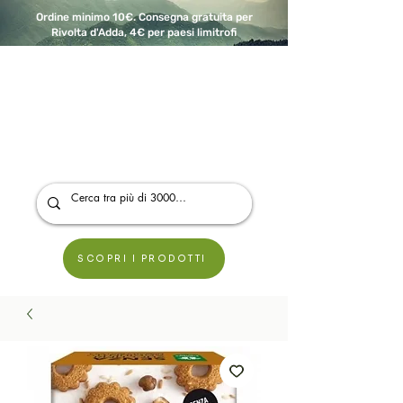
Ordine minimo 10€. Consegna gratuita per
Rivolta d'Adda, 4€ per paesi limitrofi
A Modo Bio - Rivolta d'Adda
Prodotti biologici, vegani e senza glutine
SCOPRI I PRODOTTI