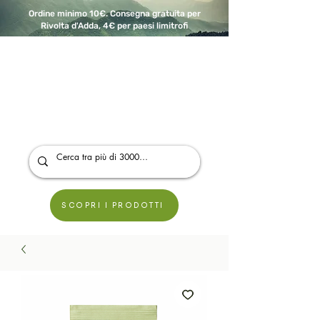
Ordine minimo 10€. Consegna gratuita per
Rivolta d'Adda, 4€ per paesi limitrofi
A Modo Bio - Rivolta d'Adda
Prodotti biologici, vegani e senza glutine
SCOPRI I PRODOTTI