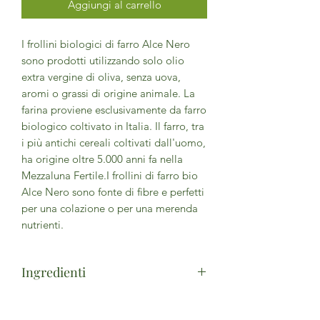
Aggiungi al carrello
I frollini biologici di farro Alce Nero
sono prodotti utilizzando solo olio
extra vergine di oliva, senza uova,
aromi o grassi di origine animale. La
farina proviene esclusivamente da farro
biologico coltivato in Italia. Il farro, tra
i più antichi cereali coltivati dall'uomo,
ha origine oltre 5.000 anni fa nella
Mezzaluna Fertile.I frollini di farro bio
Alce Nero sono fonte di fibre e perfetti
per una colazione o per una merenda
nutrienti.
Ingredienti
Sfarinato di grano* (farro) (38%)*,
fiocchi di farro (29%)*, zucchero di