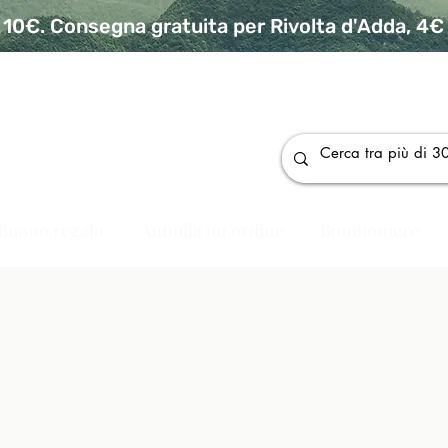
10€. Consegna gratuita per Rivolta d'Adda, 4€ p
da
Buono regalo
Annulla un ordine
Bomboniere