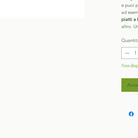
e puoi p
ad ese
piatti a
altro. U
Quantit
Non disp
Avvis