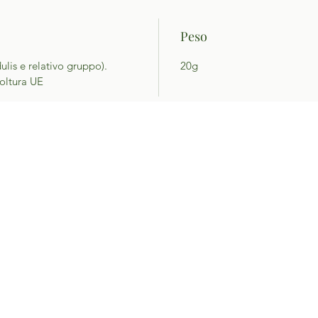
Peso
ulis e relativo gruppo).
20g
coltura UE