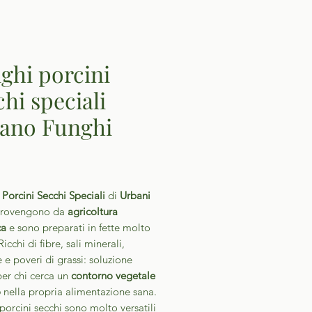
ghi porcini
chi speciali
ano Funghi
Prezzo
Porcini Secchi Speciali
di
Urbani
rovengono da
agricoltura
ca
e sono preparati in fette molto
icchi di fibre, sali minerali,
 e poveri di grassi: soluzione
per chi cerca un
contorno vegetale
o
nella propria alimentazione sana.
 porcini secchi sono molto versatili