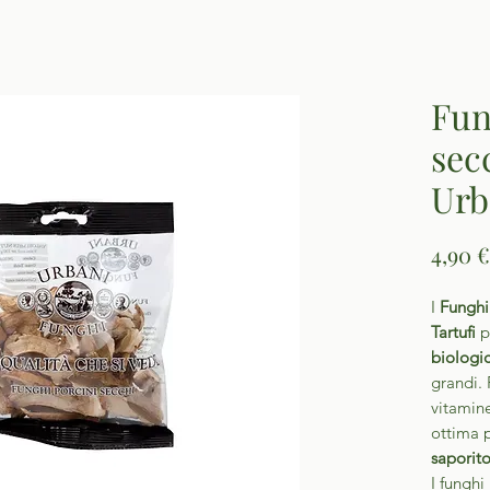
Fun
sec
Urb
4,90 €
I
Funghi 
Tartufi
p
biologi
grandi. R
vitamine
ottima 
saporit
I funghi