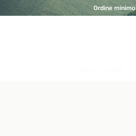
Ordine minimo 
A Modo Bio - Rivolta d'Ad
Prodotti biologici, vegani e senza glutine
Home
Prodotti