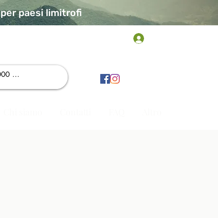
er paesi limitrofi
Accedi
Chi siamo
Contatti
FAQ
Altro