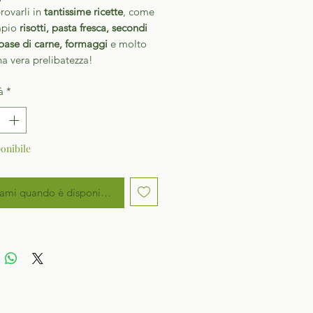
rovarli in
tantissime ricette
, come
mpio
risotti, pasta fresca, secondi
 base di carne, formaggi
e molto
na vera prelibatezza!
à
*
onibile
ami quando è disponibile