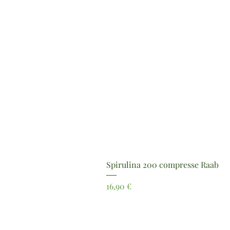
Spirulina 200 compresse Raab
Prezzo
16,90 €