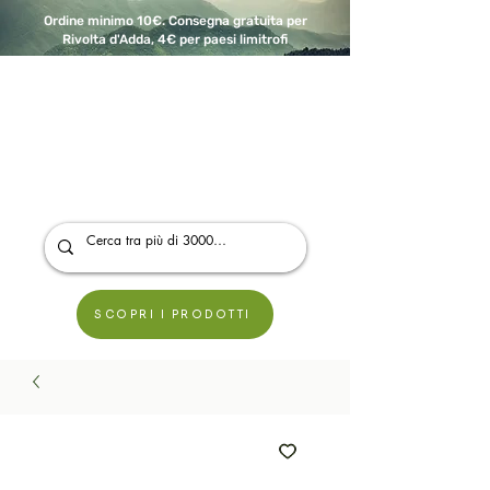
Ordine minimo 10€. Consegna gratuita per
Rivolta d'Adda, 4€ per paesi limitrofi
A Modo Bio - Rivolta d'Adda
Prodotti biologici, vegani e senza glutine
SCOPRI I PRODOTTI