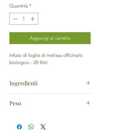
Quantità
*
Aggiungi al carrello
Infuso di foglie di melissa officinalis
biologico - 20 filtri
Ingredienti
Melissa foglie*. (*da agricoltura
Peso
biodinamica)
20 filtri