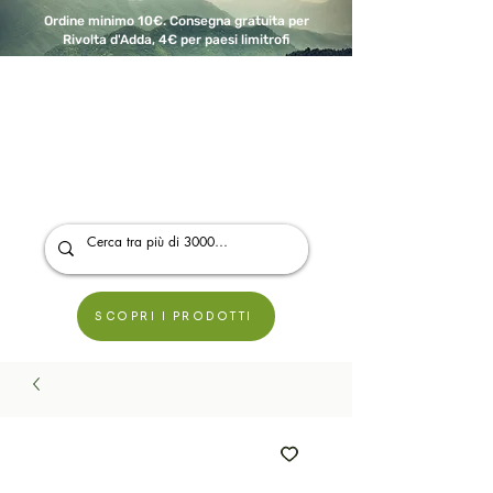
Ordine minimo 10€. Consegna gratuita per
Rivolta d'Adda, 4€ per paesi limitrofi
A Modo Bio - Rivolta d'Adda
Prodotti biologici, vegani e senza glutine
SCOPRI I PRODOTTI