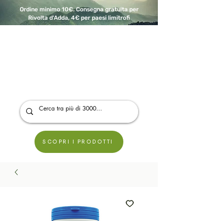
Ordine minimo 10€. Consegna gratuita per
Rivolta d'Adda, 4€ per paesi limitrofi
A Modo Bio - Rivolta d'Adda
Prodotti biologici, vegani e senza glutine
SCOPRI I PRODOTTI