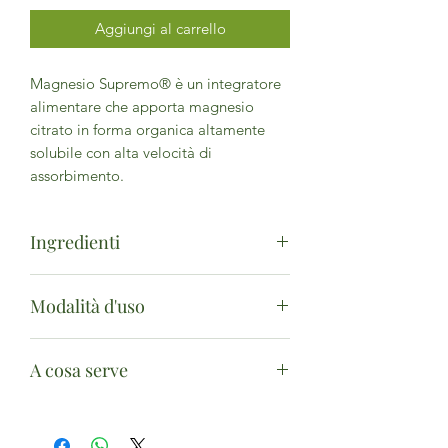
Aggiungi al carrello
Magnesio Supremo® è un integratore
alimentare che apporta magnesio
citrato in forma organica altamente
solubile con alta velocità di
assorbimento.
Ingredienti
Acido citrico (acidificante), magnesio
Modalità d'uso
carbonato.
Polvere
: sciogliere 1 cucchiaino da
A cosa serve
caffè (circa 2,4g di polvere) in acqua
calda 1-2 volte al giorno. attendere
Il magnesio supremo da forza nei
che la bevanda diventi trasparente
momenti di stanchezza sia fisica che
prima di berla.