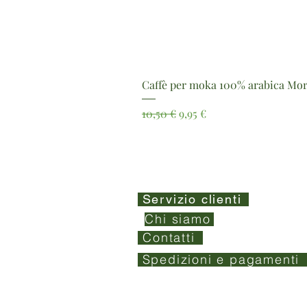
Caffè per moka 100% arabica Mor
Prezzo regolare
Prezzo scontato
10,50 €
9,95 €
Servizio clienti
Chi siamo
Contatti
Spedizioni e pagamenti