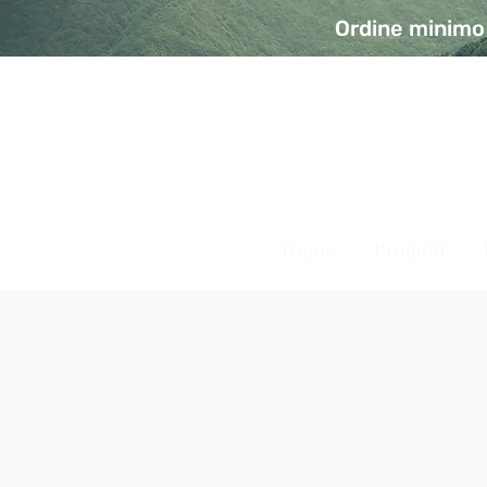
Ordine minimo 
A Modo Bio - Rivolta d'Ad
Prodotti biologici, vegani e senza glutine
Home
Prodotti