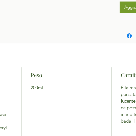
Aggiu
Peso
Caratt
200ml
È la ma
pensat
lucente
ne poss
ower
inaridi
bada il
eryl