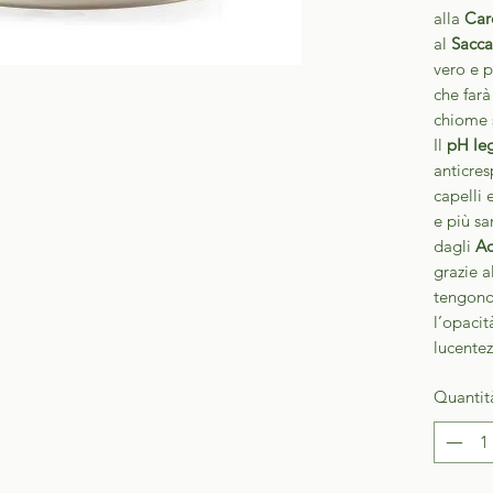
alla
Car
al
Sacca
vero e p
che farà 
chiome 
Il
pH le
anticres
capelli 
e più sa
dagli
Ac
grazie a
tengono
l’opacit
lucentez
Quantit