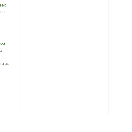
Seed
rus
oot
re
itrus
a