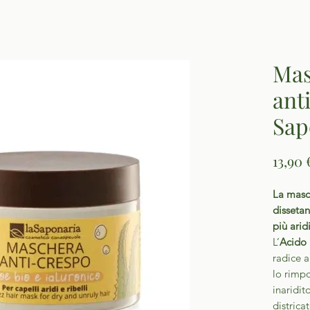
Mas
ant
Sap
13,90 
La masc
dissetan
più arid
L’
Acido 
radice a
lo rimpo
inaridi
districa