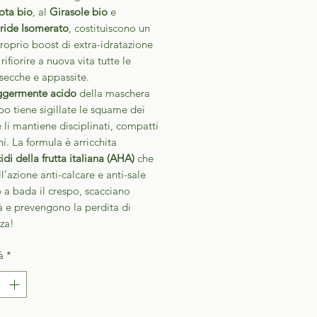
ota bio
, al
Girasole bio
e
ride Isomerato
, costituiscono un
roprio boost di extra-idratazione
rifiorire a nuova vita tutte le
secche e appassite.
ggermente acido
della maschera
po tiene sigillate le squame dei
e li mantiene disciplinati, compatti
ni. La formula è arricchita
idi della frutta italiana (AHA)
che
ll’azione anti-calcare e anti-sale
 a bada il crespo, scacciano
à e prevengono la perdita di
za!
à
*