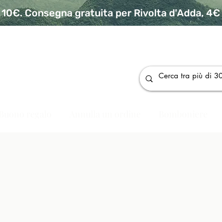
10€. Consegna gratuita per Rivolta d'Adda, 4€ p
da
Buono regalo
Annulla un ordine
Bomboniere