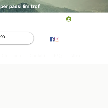
er paesi limitrofi
Accedi
Chi siamo
Contatti
FAQ
Altro