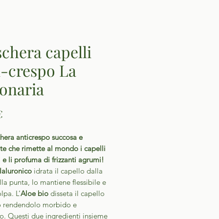
chera capelli
i-crespo La
onaria
Prezzo
€
hera anticrespo succosa e
te che rimette al mondo i capelli
i e li profuma di frizzanti agrumi!
Ialuronico
idrata il capello dalla
lla punta, lo mantiene flessibile e
lpa. L’
Aloe bio
disseta il capello
to rendendolo morbido e
to. Questi due ingredienti insieme