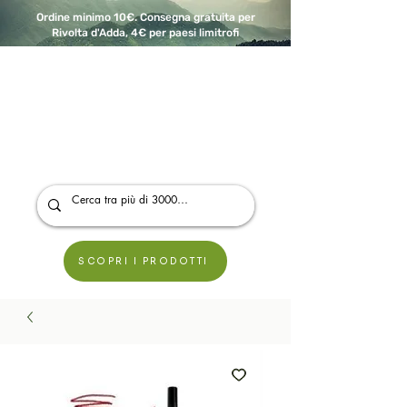
Ordine minimo 10€. Consegna gratuita per
Rivolta d'Adda, 4€ per paesi limitrofi
A Modo Bio - Rivolta d'Adda
Prodotti biologici, vegani e senza glutine
SCOPRI I PRODOTTI