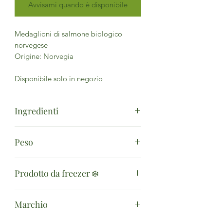
Avvisami quando è disponibile
Medaglioni di salmone biologico
norvegese
Origine: Norvegia
Disponibile solo in negozio
Ingredienti
Salmone* (Salmo salar allevato in
Peso
Norvegia) 70%, patate*, sale.
*Biologico.
200g
Prodotto da freezer ❄️
Disponibile solo in negozio
Marchio