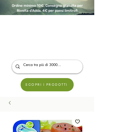
Ordine minimo 10€. Consegna gratuita per
Rivolta d'Adda, 4€ per paesi limitrofi
A Modo Bio - Rivolta d'Adda
Prodotti biologici, vegani e senza glutine
SCOPRI I PRODOTTI