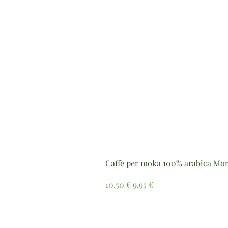
Caffè per moka 100% arabica Mor
Prezzo regolare
Prezzo scontato
10,50 €
9,95 €