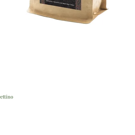
Vista rapida
ettino