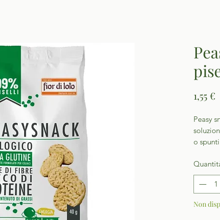
Pea
pise
1,55 €
Peasy sn
soluzion
o spunt
Quantit
Non disp