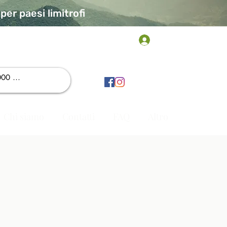
er paesi limitrofi
Accedi
Chi siamo
Contatti
FAQ
Altro