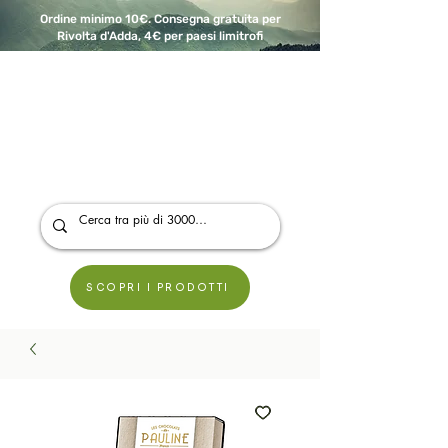
Ordine minimo 10€. Consegna gratuita per
Rivolta d'Adda, 4€ per paesi limitrofi
A Modo Bio - Rivolta d'Adda
Prodotti biologici, vegani e senza glutine
SCOPRI I PRODOTTI