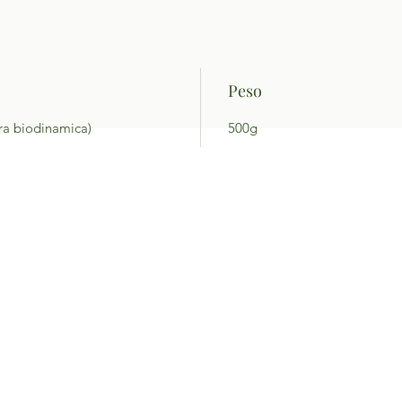
Peso
ura biodinamica)
500g