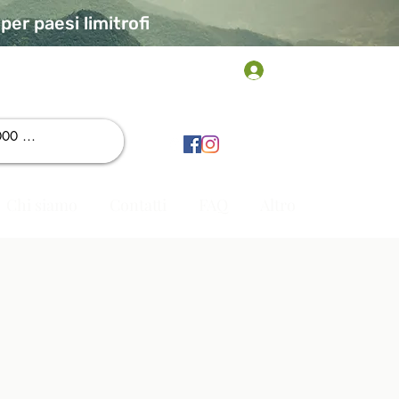
er paesi limitrofi
Accedi
Chi siamo
Contatti
FAQ
Altro