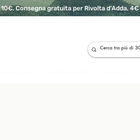
10€. Consegna gratuita per Rivolta d'Adda, 4€ p
da
Buono regalo
Annulla un ordine
Bomboniere