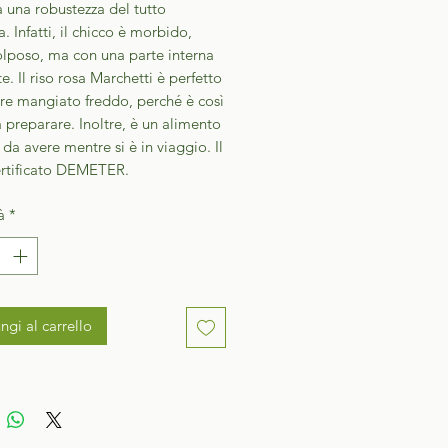
 una robustezza del tutto
a. Infatti, il chicco è morbido,
olposo, ma con una parte interna
e. Il riso rosa Marchetti è perfetto
ere mangiato freddo, perché è così
a preparare. Inoltre, è un alimento
 da avere mentre si è in viaggio. Il
certificato DEMETER.
à
*
ngi al carrello