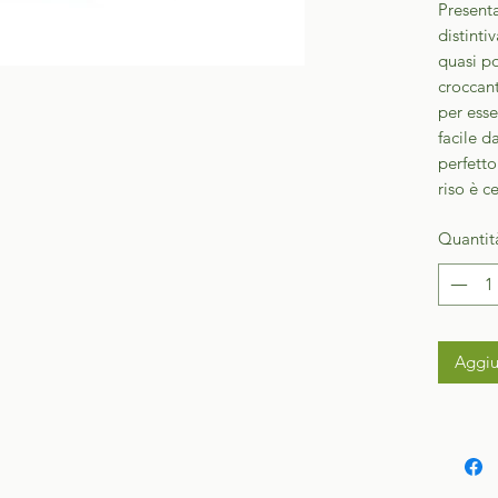
Presenta
distintiv
quasi p
croccant
per ess
facile d
perfetto
riso è 
Quantit
Aggiu