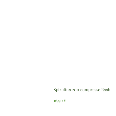
Spirulina 200 compresse Raab
Prezzo
16,90 €