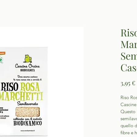
Ris
Mar
Sem
Cas
3,95 €
Riso Ro
Cascine
Questo c
semilav
quello d
fibre e 