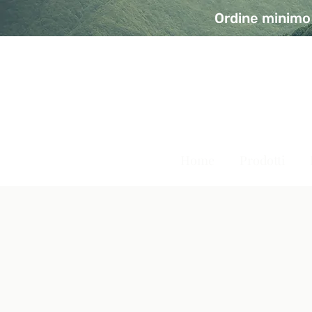
Ordine minimo 
A Modo Bio - Rivolta d'Ad
Prodotti biologici, vegani e senza glutine
Home
Prodotti