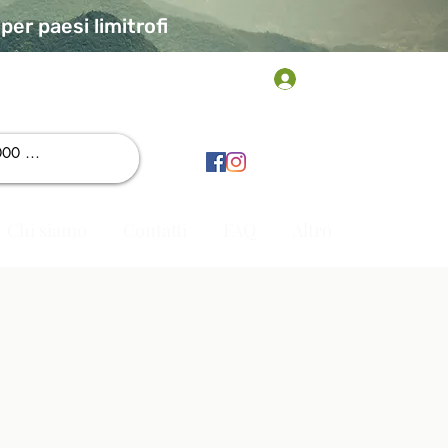
er paesi limitrofi
Accedi
Chi siamo
Contatti
FAQ
Altro