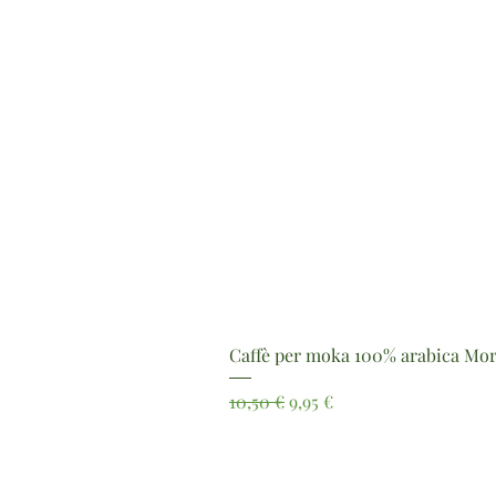
Caffè per moka 100% arabica Mor
Prezzo regolare
Prezzo scontato
10,50 €
9,95 €