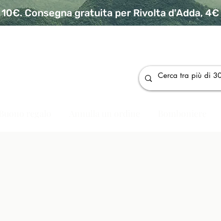
10€. Consegna gratuita per Rivolta d'Adda, 4€ p
da
Buono regalo
Annulla un ordine
Bomboniere