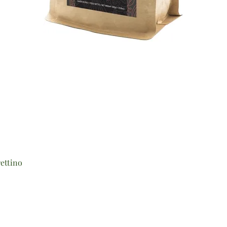
Vista rapida
ettino