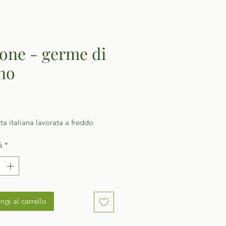
one - germe di
no
Prezzo
a italiana lavorata a freddo
à
*
ngi al carrello