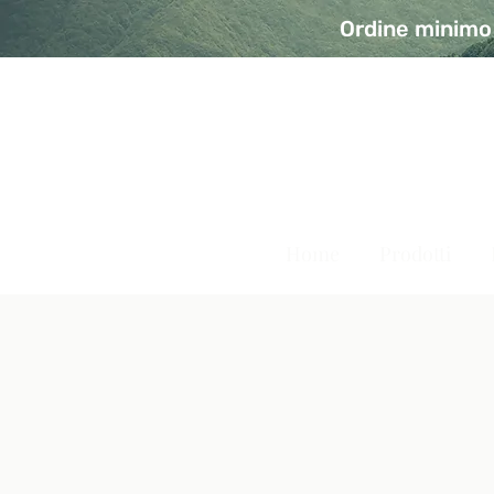
Ordine minimo 
A Modo Bio - Rivolta d'Ad
Prodotti biologici, vegani e senza glutine
Home
Prodotti