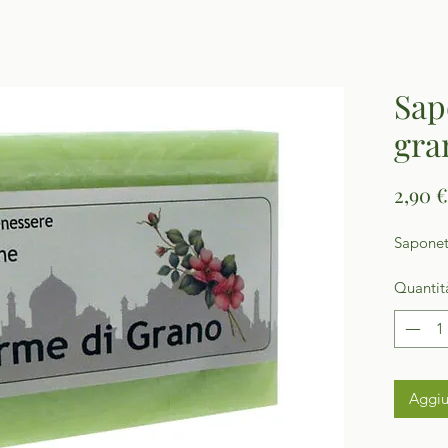
Sap
gra
2,90 €
Saponett
Quantit
Aggiu