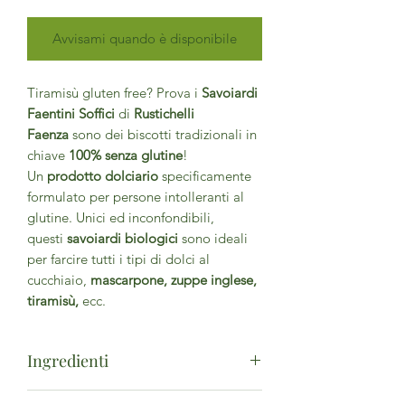
Avvisami quando è disponibile
Tiramisù gluten free? Prova i
Savoiardi
Faentini Soffici
di
Rustichelli
Faenza
sono dei biscotti tradizionali in
chiave
100% senza glutine
!
Un
prodotto dolciario
specificamente
formulato per persone intolleranti al
glutine. Unici ed inconfondibili,
questi
savoiardi biologici
sono ideali
per farcire tutti i tipi di dolci al
cucchiaio,
mascarpone, zuppe inglese,
tiramisù,
ecc.
Ingredienti
Uova fresche* 32%, zucchero di canna*,