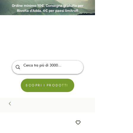
Ordine minimo 10€. Consegna gratuita per
Rivolta d'Adda, 4€ per paesi limitrofi
A Modo Bio - Rivolta d'Adda
Prodotti biologici, vegani e senza glutine
SCOPRI I PRODOTTI