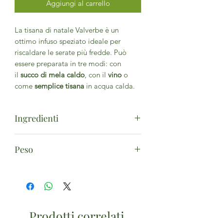
Aggiungi al carrello
La tisana di natale Valverbe è un
ottimo infuso speziato ideale per
riscaldare le serate più fredde. Può
essere preparata in tre modi: con
il
succo di mela caldo
, con il
vino
o
come
semplice tisana
in acqua calda.
Ingredienti
Chiodi di Garofano, Cannella, Zenzero
Peso
radice, Coriandolo, Arancia scorze,
Pino montano aghi, Ginepro bacche.
16 filtri
Prodotti correlati