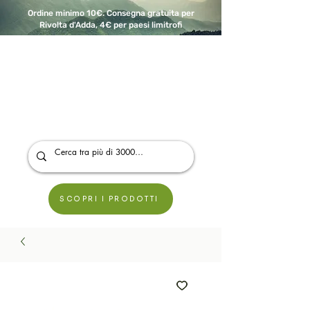
Ordine minimo 10€. Consegna gratuita per
Rivolta d'Adda, 4€ per paesi limitrofi
A Modo Bio - Rivolta d'Adda
Prodotti biologici, vegani e senza glutine
SCOPRI I PRODOTTI