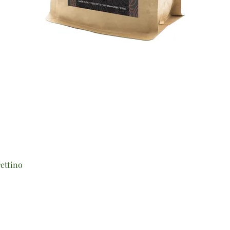
Vista rapida
ettino