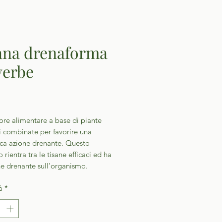
ana drenaforma
verbe
Prezzo
ore alimentare a base di piante
li combinate per favorire una
ica azione drenante. Questo
 rientra tra le tisane efficaci ed ha
ne drenante sull’organismo.
à
*