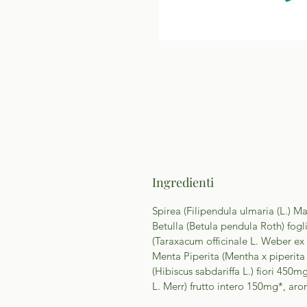
Ingredienti
Spirea (Filipendula ulmaria (L.)
Betulla (Betula pendula Roth) fog
(Taraxacum officinale L. Weber ex
Menta Piperita (Mentha x piperita
(Hibiscus sabdariffa L.) fiori 45
L. Merr) frutto intero 150mg*, aro