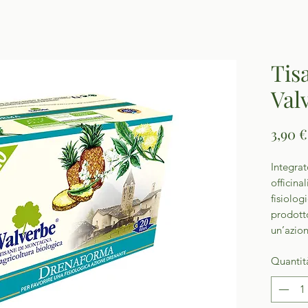
Tis
Val
3,90 €
Integrat
officina
fisiolog
prodotto
un’azio
Quantit