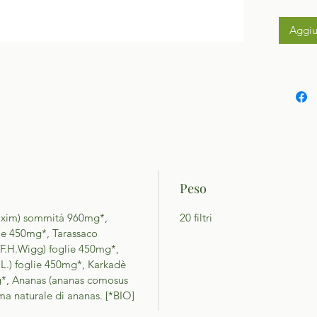
Aggiu
Peso
 Maxim) sommità 960mg*,
20 filtri
lie 450mg*, Tarassaco
 F.H.Wigg) foglie 450mg*,
 L.) foglie 450mg*, Karkadè
0mg*, Ananas (ananas comosus
ma naturale di ananas. [*BIO]