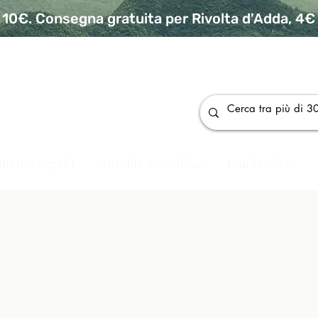
10€. Consegna gratuita per Rivolta d'Adda, 4€ p
da
Buono regalo
Annulla un ordine
Bomboniere