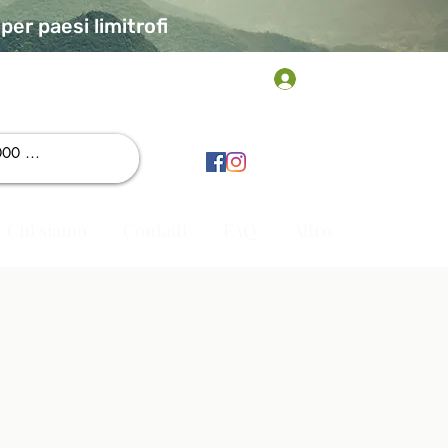
er paesi limitrofi
Accedi
Chi siamo
Contatti
FAQ
Altro