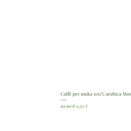
Caffè per moka 100% arabica Mor
Prezzo regolare
Prezzo scontato
10,50 €
9,95 €