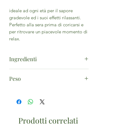
ideale ad ogni età per il sapore
gradevole ed i suoi effetti rilassanti.
Perfetto alla sera prima di coricarsi e
per ritrovare un piacevole momento di
relax.
Ingredienti
Arancio dolce frutto 40%, Arancio
Peso
dolce foglie 20%, Biancospino 20%,
Tiglio fiori e brattee (20%).
20 filtri
Prodotti correlati