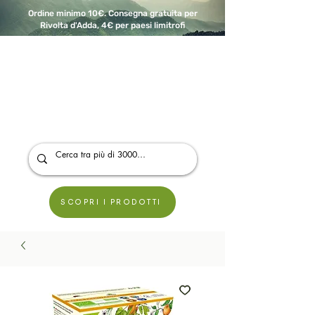
Ordine minimo 10€. Consegna gratuita per
Rivolta d'Adda, 4€ per paesi limitrofi
A Modo Bio - Rivolta d'Adda
Prodotti biologici, vegani e senza glutine
SCOPRI I PRODOTTI