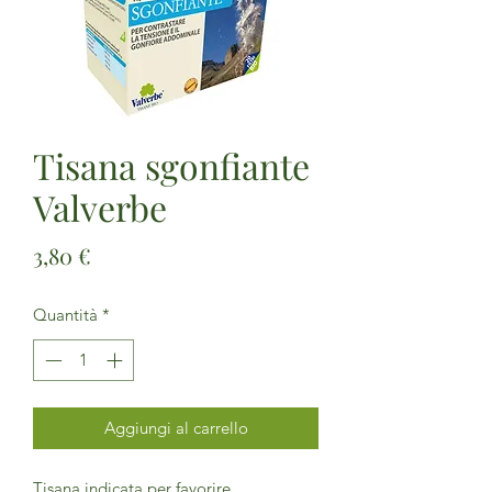
Tisana sgonfiante
Valverbe
Prezzo
3,80 €
Quantità
*
Aggiungi al carrello
Tisana indicata per favorire