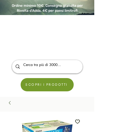
Ordine minimo 10€. Consegna gratuita per
Rivolta d'Adda, 4€ per paesi limitrofi
A Modo Bio - Rivolta d'Adda
Prodotti biologici, vegani e senza glutine
SCOPRI I PRODOTTI