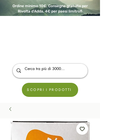
Ordine minimo 10€. Consegna gratuita per
Rivolta d'Adda, 4€ per paesi limitrofi
A Modo Bio - Rivolta d'Adda
Prodotti biologici, vegani e senza glutine
SCOPRI I PRODOTTI