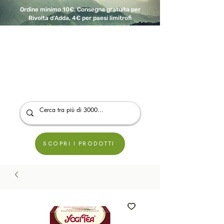
Ordine minimo 10€. Consegna gratuita per
Rivolta d'Adda, 4€ per paesi limitrofi
A Modo Bio - Rivolta d'Adda
Prodotti biologici, vegani e senza glutine
SCOPRI I PRODOTTI