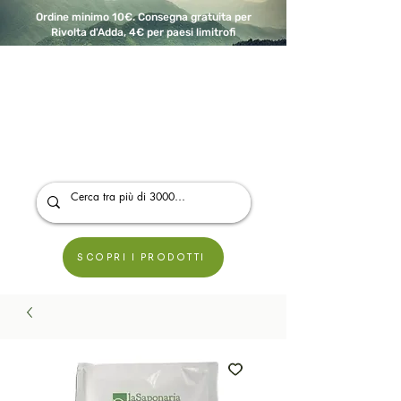
Ordine minimo 10€. Consegna gratuita per
Rivolta d'Adda, 4€ per paesi limitrofi
A Modo Bio - Rivolta d'Adda
Prodotti biologici, vegani e senza glutine
SCOPRI I PRODOTTI