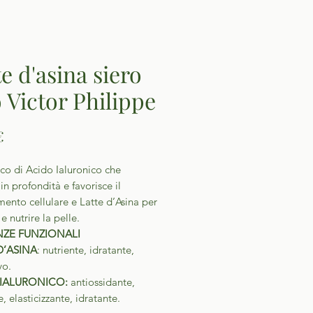
te d'asina siero
o Victor Philippe
Prezzo
€
cco di Acido Ialuronico che
in profondità e favorisce il
ento cellulare e Latte d’Asina per
e nutrire la pelle.
ZE FUNZIONALI
D’ASINA
: nutriente, idratante,
vo.
 IALURONICO:
antiossidante,
e, elasticizzante, idratante.