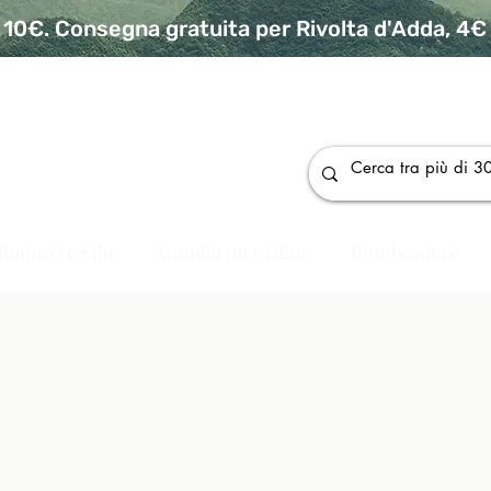
10€. Consegna gratuita per Rivolta d'Adda, 4€ p
da
Buono regalo
Annulla un ordine
Bomboniere