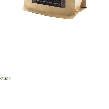
Vista rapida
ettino