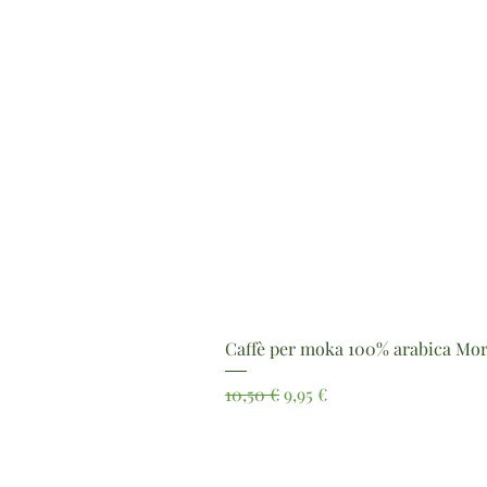
Caffè per moka 100% arabica Mor
Prezzo regolare
Prezzo scontato
10,50 €
9,95 €