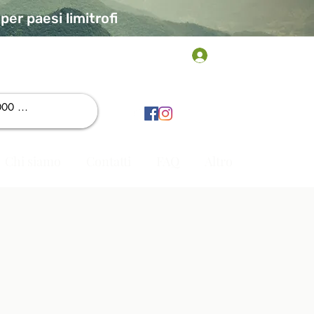
er paesi limitrofi
Accedi
Chi siamo
Contatti
FAQ
Altro