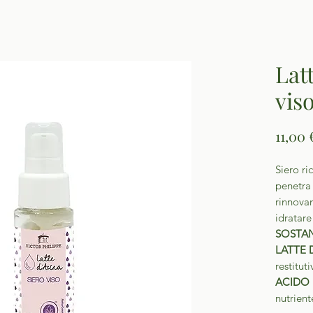
Lat
vis
11,00 
Siero ri
penetra 
rinnovam
idratare 
SOSTAN
LATTE 
restituti
ACIDO
nutrient