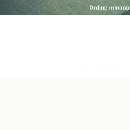
Ordine minimo 
A Modo Bio - Rivolta d'Ad
Prodotti biologici, vegani e senza glutine
Home
Prodotti