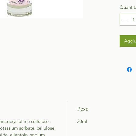
Quantit
Aggiu
Peso
icrocrystalline cellulose,
30ml
otassium sorbate, cellulose
de, allantoin, sodium