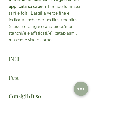
applicata su capelli
, li rende luminosi,
sani e folti. L’argilla verde fine è
indicata anche per pediluvi/maniluvi
(rilassano e rigenerano piedi/mani
stanchi/e e affaticati/e), cataplasmi,
maschere viso e corpo.
INCI
Solum fullonum
Peso
200g
Consigli d'uso
Versare l'argilla in un recipiente di
vetro o ceramica ed aggiungere acqua
per ottenere un impasto morbido ed
omogeneo. Spalmare sulla pelle e