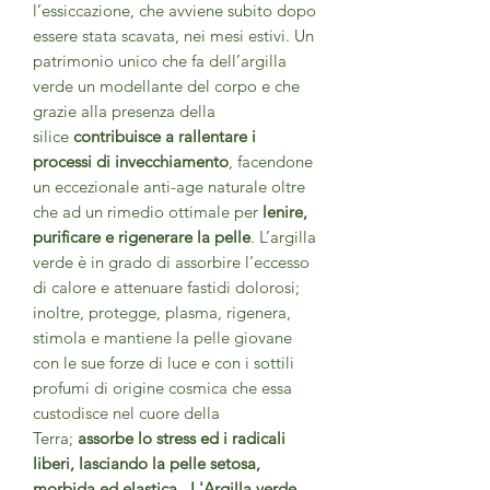
l’essiccazione, che avviene subito dopo
essere stata scavata, nei mesi estivi. Un
patrimonio unico che fa dell’argilla
verde un modellante del corpo e che
grazie alla presenza della
silice
contribuisce a rallentare i
processi di invecchiamento
, facendone
un eccezionale anti-age naturale oltre
che ad un rimedio ottimale per
lenire,
purificare e rigenerare la pelle
. L’argilla
verde è in grado di assorbire l’eccesso
di calore e attenuare fastidi dolorosi;
inoltre, protegge, plasma, rigenera,
stimola e mantiene la pelle giovane
con le sue forze di luce e con i sottili
profumi di origine cosmica che essa
custodisce nel cuore della
Terra;
assorbe lo stress ed i radicali
liberi, lasciando la pelle setosa,
morbida ed elastica
.
L'Argilla verde