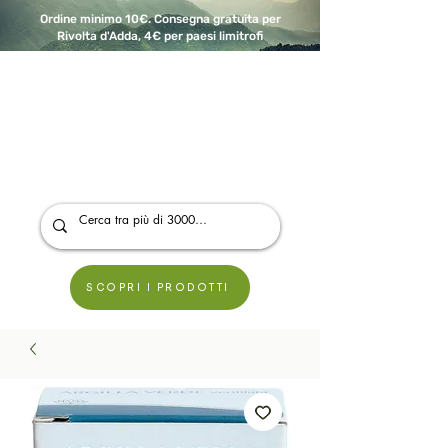
Ordine minimo 10€. Consegna gratuita per
Rivolta d'Adda, 4€ per paesi limitrofi
A Modo Bio - Rivolta d'Adda
Prodotti biologici, vegani e senza glutine
SCOPRI I PRODOTTI