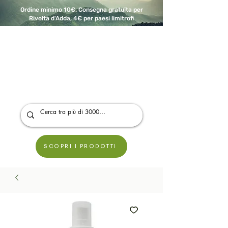
Ordine minimo 10€. Consegna gratuita per
Rivolta d'Adda, 4€ per paesi limitrofi
A Modo Bio - Rivolta d'Adda
Prodotti biologici, vegani e senza glutine
SCOPRI I PRODOTTI