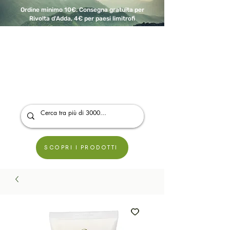
Ordine minimo 10€. Consegna gratuita per
Rivolta d'Adda, 4€ per paesi limitrofi
A Modo Bio - Rivolta d'Adda
Prodotti biologici, vegani e senza glutine
SCOPRI I PRODOTTI