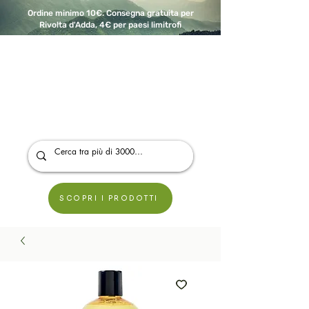
Ordine minimo 10€. Consegna gratuita per
Rivolta d'Adda, 4€ per paesi limitrofi
A Modo Bio - Rivolta d'Adda
Prodotti biologici, vegani e senza glutine
SCOPRI I PRODOTTI