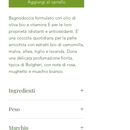
Aggiungi al carrello
Bagnodoccia formulato con olio di
oliva bio e vitamina E per le loro
proprietà idratanti e antiossidanti. E’
una coccola quotidiana per la pelle
arricchita con estratti bio di camomilla,
malva, altea, tiglio e lavanda. Dona
una delicata profumazione fiorita,
tipica di Bolgheri, con note di rosa,
mughetto e muschio bianco.
Ingredienti
AQUA (WATER), SODIUM COCO-
Peso
SULFATE, COCAMIDOPROPYL
BETAINE, PARFUM (FRAGRANCE),
500ml
TILIA CORDATA FLOWER
Marchio
EXTRACT**, CHAMOMILLA