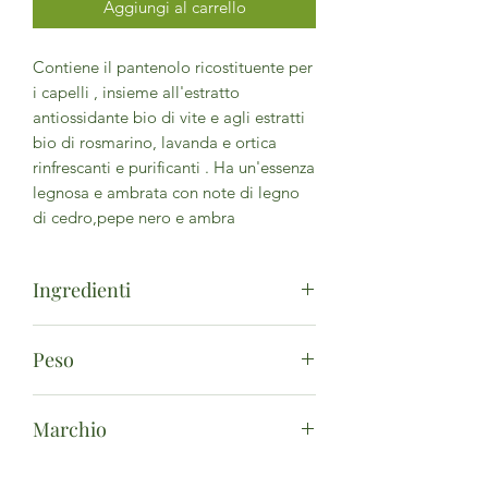
Aggiungi al carrello
Contiene il pantenolo ricostituente per
i capelli , insieme all'estratto
antiossidante bio di vite e agli estratti
bio di rosmarino, lavanda e ortica
rinfrescanti e purificanti . Ha un'essenza
legnosa e ambrata con note di legno
di cedro,pepe nero e ambra
Ingredienti
AQUA (WATER), SODIUM COCO-
Peso
SULFATE, COCAMIDOPROPYL
BETAINE, PARFUM
500ml
(FRAGRANCE),COCO-GLUCOSIDE,
Marchio
SODIUM OLIVOYL GLUTAMATE,
GLYCERIN, OLEA EUROPAEA (OLIVE)
Acqua di Bolgheri
FRUIT OIL **, HYDROLYZED OLIVE