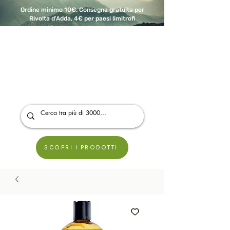
Ordine minimo 10€. Consegna gratuita per
Rivolta d'Adda, 4€ per paesi limitrofi
A Modo Bio - Rivolta d'Adda
Prodotti biologici, vegani e senza glutine
SCOPRI I PRODOTTI