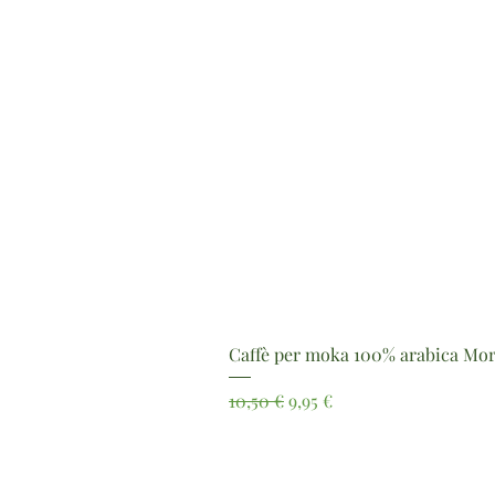
Caffè per moka 100% arabica Mor
Prezzo regolare
Prezzo scontato
10,50 €
9,95 €