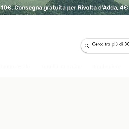
10€. Consegna gratuita per Rivolta d'Adda, 4€ p
da
Buono regalo
Annulla un ordine
Bomboniere