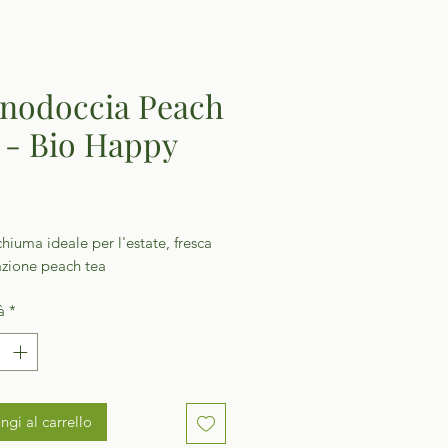
nodoccia Peach
 - Bio Happy
Prezzo
iuma ideale per l'estate, fresca
zione peach tea
à
*
ngi al carrello