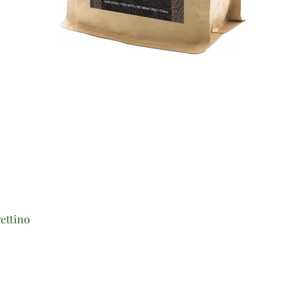
Vista rapida
ettino