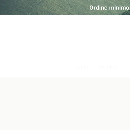
Ordine minimo 
A Modo Bio - Rivolta d'Ad
Prodotti biologici, vegani e senza glutine
Home
Prodotti