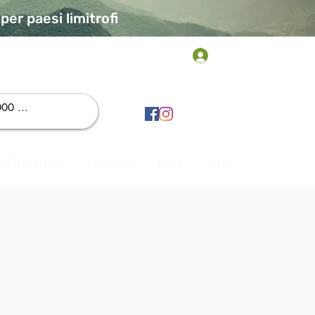
er paesi limitrofi
Accedi
Chi siamo
Contatti
FAQ
Altro