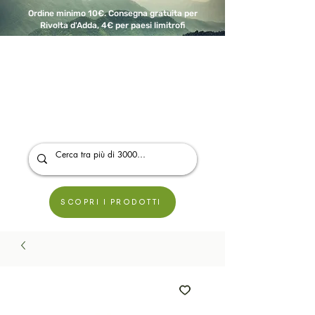
Ordine minimo 10€. Consegna gratuita per
Rivolta d'Adda, 4€ per paesi limitrofi
A Modo Bio - Rivolta d'Adda
Prodotti biologici, vegani e senza glutine
SCOPRI I PRODOTTI